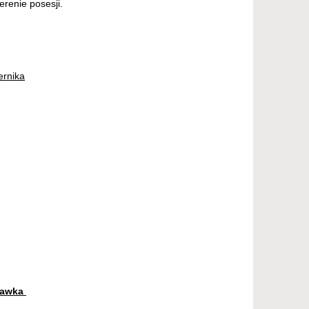
erenie posesji.
ernika
tawka