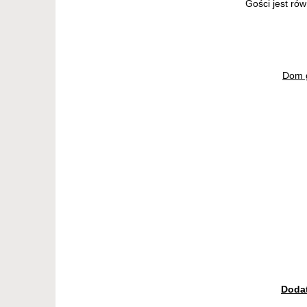
Gości jest rów
Dom g
Doda