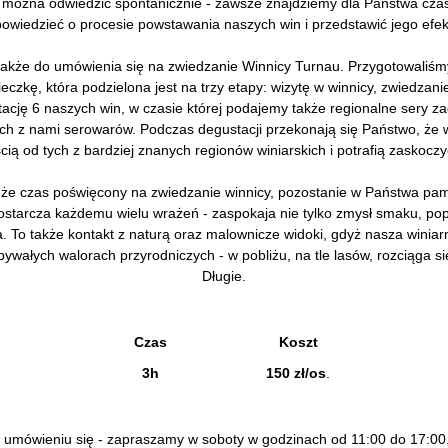
 można odwiedzić spontanicznie - zawsze znajdziemy dla Państwa czas
owiedzieć o procesie powstawania naszych win i przedstawić jego efek
akże do umówienia się na zwiedzanie Winnicy Turnau. Przygotowaliśm
eczkę, która podzielona jest na trzy etapy: wizytę w winnicy, zwiedzani
ację 6 naszych win, w czasie której podajemy także regionalne sery 
ch z nami serowarów. Podczas degustacji przekonają się Państwo, że w
cią od tych z bardziej znanych regionów winiarskich i potrafią zaskocz
że czas poświęcony na zwiedzanie winnicy, pozostanie w Państwa pami
ostarcza każdemu wielu wrażeń - zaspokaja nie tylko zmysł smaku, po
a. To także kontakt z naturą oraz malownicze widoki, gdyż nasza winiarn
bywałych walorach przyrodniczych - w pobliżu, na tle lasów, rozciąga si
Długie.
Czas
Koszt
3h
150 zł/os
.
 umówieniu się - zapraszamy w soboty w godzinach od 11:00 do 17:0