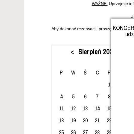
WAŻNE:
Uprzejmie inf
U
KONCER
Aby dokonać rezerwacji, proszę w kalendar
ud
<
Sierpień 2025
>
P
W
Ś
C
P
S
1
2
4
5
6
7
8
9
1
11
12
13
14
15
16
1
18
19
20
21
22
23
2
25
26
27
28
29
30
3