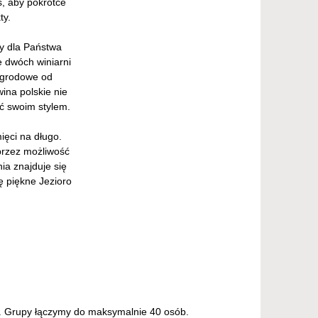
, aby pokrótce
ty.
y dla Państwa
e dwóch winiarni
zagrodowe od
ina polskie nie
yć swoim stylem.
ęci na długo.
przez możliwość
ia znajduje się
ę piękne Jezioro
0. Grupy łączymy do maksymalnie 40 osób.