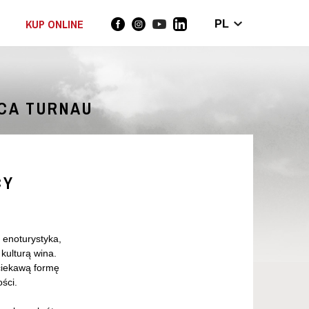
KUP ONLINE
PL
ICA TURNAU
CY
 enoturystyka,
 kulturą wina.
ciekawą formę
ści.