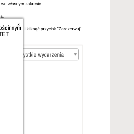
ć we własnym zakresie.
ą.
X
ścinnym
czerwono) i kilknąć przycisk "Zarezerwuj".
TET
Wszystkie wydarzenia