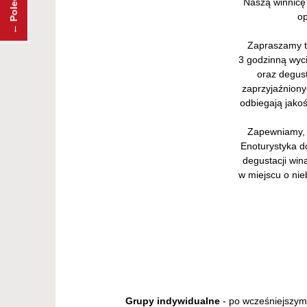
Naszą winnicę
op
Zapraszamy t
3 godzinną wyci
oraz degust
zaprzyjaźniony
odbiegają jakoś
Zapewniamy, 
Enoturystyka d
degustacji win
w miejscu o nie
Grupy indywidualne
- po wcześniejszym