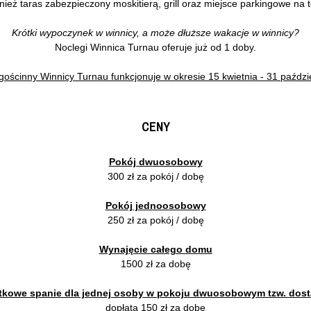
nież taras zabezpieczony moskitierą, grill oraz miejsce parkingowe na t
Krótki wypoczynek w winnicy, a może dłuższe wakacje w winnicy?
Noclegi Winnica Turnau oferuje już od 1 doby.
ościnny Winnicy Turnau funkcjonuje w okresie 15 kwietnia - 31 paździ
CENY
Pokój dwuosobowy
300 zł za pokój / dobę
Pokój jednoosobowy
250 zł za pokój / dobę
Wynajęcie całego domu
1500 zł za dobę
tkowe spanie dla jednej osoby w pokoju dwuosobowym tzw. dos
dopłata 150 zł za dobę