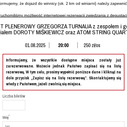
ormujemy, że dojazd do winnicy (ok. 2 km od winiarni) należy zapewni
ruchomiliśmy możliwość internetowej rezerwacji zwiedzania z degustacj
T PLENEROWY GRZEGORZA TURNAUA z zespołem i go
zu poniżej wybrać interesującą Państwa datę (spośród zaznaczonych na 
ziałem DOROTY MIŚKIEWICZ oraz ATOM STRING QUAR
01.08.2025
20:00
250 zł/os
Informujemy, że wszystkie dostępne miejsca zostały już
zarezerwowane. Możecie jednak Państwo zapisać się na listę
N
rezerwową. W tym celu, prosimy wypełnić poniższe dane i kliknąć na
dole przycisk „Zapisz się na listę rezerwową”. Skontaktujemy się
3
wtedy z Państwem, jeżeli zwolnią się miejsca.
0
Liczba biletów
7
4
*
Imię
1