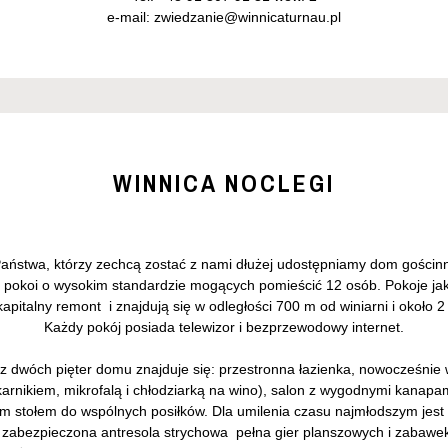
e-mail:
zwiedzanie@winnicaturnau.pl
WINNICA NOCLEGI
Państwa, którzy zechcą zostać z nami dłużej udostępniamy dom gościn
5 pokoi o wysokim standardzie mogących pomieścić 12 osób. Pokoje jak i
apitalny remont i znajdują się w odległości 700 m od winiarni i około 2
Każdy pokój posiada telewizor i bezprzewodowy internet.
 dwóch pięter domu znajduje się: przestronna łazienka, nowocześni
karnikiem, mikrofalą i chłodziarką na wino), salon z wygodnymi kanapa
m stołem do wspólnych posiłków. Dla umilenia czasu najmłodszym jest 
 zabezpieczona antresola strychowa pełna gier planszowych i zabawek