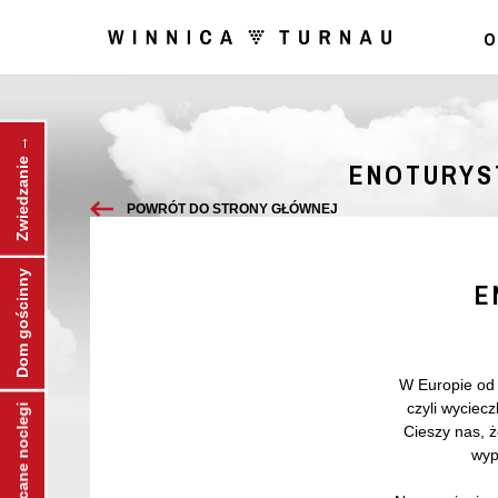
O
Zwiedzanie →
ENOTURYST
POWRÓT DO STRONY GŁÓWNEJ
Dom gościnny
E
W Europie od 
czyli wyciecz
← Polecane noclegi
Cieszy nas, 
wyp