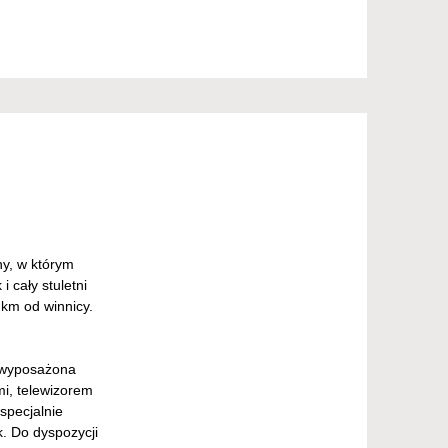
ny, w którym
 cały stuletni
 km od winnicy.
e wyposażona
mi, telewizorem
specjalnie
. Do dyspozycji