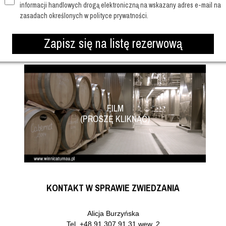
informacji handlowych drogą elektroniczną na wskazany adres e-mail na
zasadach określonych w polityce prywatności.
Zapisz się na listę rezerwową
- po wcześniejszym umówieniu się - zapraszamy
od poniedziałku do p
FILM
(PROSZĘ KLIKNĄĆ)
KONTAKT W SPRAWIE ZWIEDZANIA
Alicja Burzyńska
Tel.
+48 91 307 91 31
wew. 2