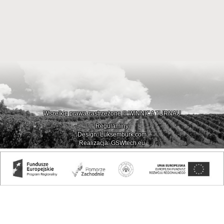
Wszelkie prawa zastrzeżone © WINNICA TURNAU
Regulaminy
Design: Luksemburk.com
Realizacja: GSWtech.eu