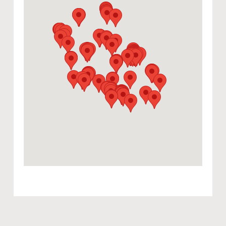
Bielsko-Biała
Tel. 668 693 395
bielsko-biala@winoznawscy.pl
Winosfera
Gimnazjalna 6, 85-007 Bydgoszcz
Tel. +48 52 322 83 29
bydgoszcz@winosfera.pl
Centrum Wina
ul. Wojska Polskiego 1, 85-171 Bydgoszcz
Tel. 500315057
zielonearkady@centrumwina.pl
Kondrat Wina Wybrane
Ul. Wrocławska 3 (Park Hotel), 85-211
Bydgoszcz
Tel. 790 445 590
sklepbydgoszcz@mkondrat.pl
Winoznawcy