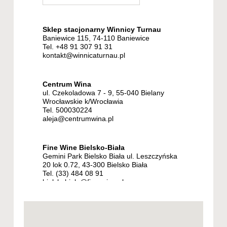
Sklep stacjonarny Winnicy Turnau
Baniewice 115, 74-110 Baniewice
Tel. +48 91 307 91 31
kontakt@winnicaturnau.pl
Centrum Wina
ul. Czekoladowa 7 - 9, 55-040 Bielany
Wrocławskie k/Wrocławia
Tel. 500030224
aleja@centrumwina.pl
Fine Wine Bielsko-Biała
Gemini Park Bielsko Biała ul. Leszczyńska
20 lok 0.72, 43-300 Bielsko Biała
Tel. (33) 484 08 91
bielskobiala@fine-wine.pl
Winoznawcy.pl
Marszałka Józefa Piłsudskiego 7, 43-300