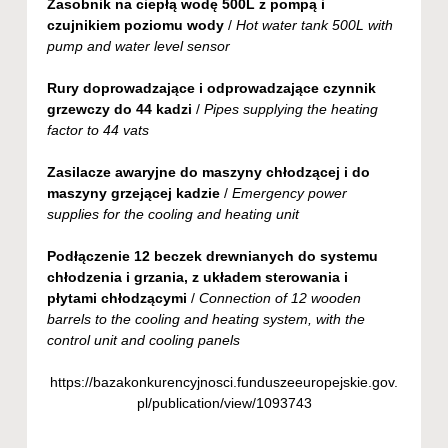
Zasobnik na ciepłą wodę 500L z pompą i
czujnikiem poziomu wody
/
Hot water tank 500L with
pump and water level sensor
Rury doprowadzające i odprowadzające czynnik
grzewczy do 44 kadzi
/
Pipes supplying the heating
factor to 44 vats
Zasilacze awaryjne do maszyny chłodzącej i do
maszyny grzejącej kadzie
/
Emergency power
supplies for the cooling and heating unit
Podłączenie 12 beczek drewnianych do systemu
chłodzenia i grzania, z układem sterowania i
płytami chłodzącymi
/
Connection of 12 wooden
barrels to the cooling and heating system, with the
control unit and cooling panels
https://bazakonkurencyjnosci.funduszeeuropejskie.gov.
pl/publication/view/1093743