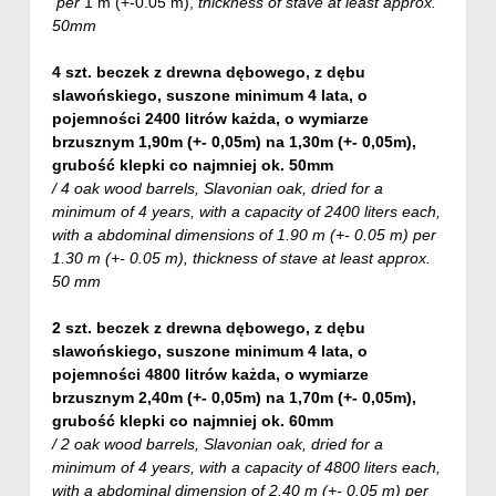
per
1 m (+-0.05 m),
thickness of stave at least approx.
50mm
4 szt. beczek z drewna dębowego, z dębu
slawońskiego, suszone minimum 4 lata, o
pojemności 2400 litrów każda, o wymiarze
brzusznym 1,90m (+- 0,05m) na 1,30m (+- 0,05m),
grubość klepki co najmniej ok. 50mm
/ 4 oak wood barrels, Slavonian oak, dried for a
minimum of 4 years, with a capacity of 2400 liters each,
with a abdominal dimensions of 1.90 m (+- 0.05 m) per
1.30 m (+- 0.05 m), thickness of stave at least approx.
50 mm
2 szt. beczek z drewna dębowego, z dębu
slawońskiego, suszone minimum 4 lata, o
pojemności 4800 litrów każda, o wymiarze
brzusznym 2,40m (+- 0,05m) na 1,70m (+- 0,05m),
grubość klepki co najmniej ok. 60mm
/ 2 oak wood barrels, Slavonian oak, dried for a
minimum of 4 years, with a capacity of 4800 liters each,
with a abdominal dimension of 2.40 m (+- 0.05 m) per