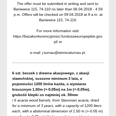
The offer must be submitted in writing and sent to:
Baniewice 115, 74-110 no later than 06.04.2018 - 4.59
p.m. Offers will be checked on 09.04.2018 at 9 a.m. at
Baniewice 115, 74-110.
For more information visit:
https://bazakonkurencyjnosci.funduszeeuropejskie.gov.
pl/ or
e-mail: j.turnau@winnicaturnau.pl.
6 szt. beczek z drewna akacjowego, z akacji
slawońskiej, suszone minimum 3 lata, o
pojemności 1200 litrów każda, o wymiarze
brzusznym 1,50m (+-0,05m) na 1m (+-0,05m),
grubość klepki co najmniej ok. 50mm
/
6 acacia wood barrels, from Slavonian acacia, dried
for a minimum of 3 years, with a capacity of 1200 liters
each, with a abdominal dimension of
1.50 m (+-0.05 m)