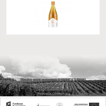
Wszelkie prawa zastrzeżone © WINNICA TURNAU
Regulaminy
Design: Luksemburk.com
Realizacja: GSWtech.eu