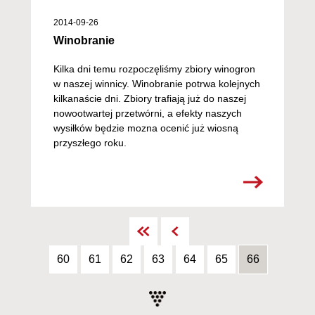
2014-09-26
Winobranie
Kilka dni temu rozpoczęliśmy zbiory winogron
w naszej winnicy. Winobranie potrwa kolejnych
kilkanaście dni. Zbiory trafiają już do naszej
nowootwartej przetwórni, a efekty naszych
wysiłków będzie mozna ocenić już wiosną
przyszłego roku.
1
65
60
61
62
63
64
65
66