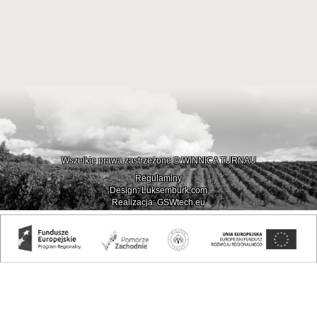
Wszelkie prawa zastrzeżone © WINNICA TURNAU
Regulaminy
Design: Luksemburk.com
Realizacja: GSWtech.eu