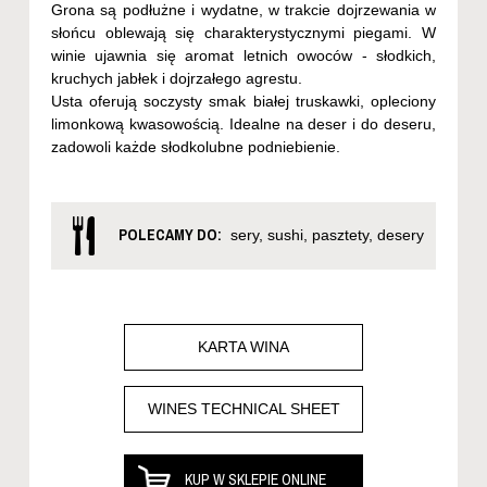
Grona są podłużne i wydatne, w trakcie dojrzewania w
słońcu oblewają się charakterystycznymi piegami. W
winie ujawnia się aromat letnich owoców - słodkich,
kruchych jabłek i dojrzałego agrestu.
Usta oferują soczysty smak białej truskawki, opleciony
limonkową kwasowością. Idealne na deser i do deseru,
zadowoli każde słodkolubne podniebienie.
POLECAMY DO:
sery, sushi, pasztety, desery
KARTA WINA
WINES TECHNICAL SHEET
KUP W SKLEPIE ONLINE