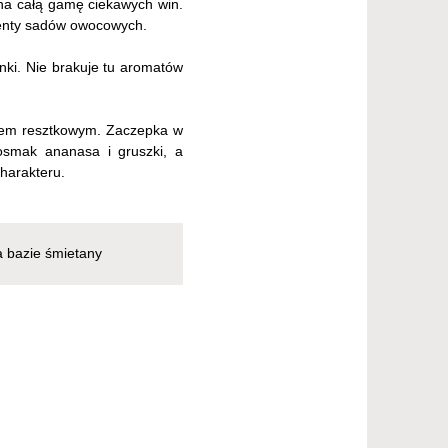
 na całą gamę ciekawych win.
kcenty sadów owocowych.
ki. Nie brakuje tu aromatów
krem resztkowym. Zaczepka w
posmak ananasa i gruszki, a
harakteru.
a bazie śmietany