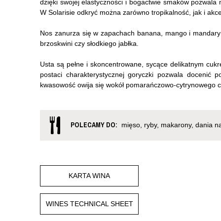
dzięki swojej elastyczności i bogactwie smaków pozwala
W Solarisie odkryć można zarówno tropikalność, jak i a
Nos zanurza się w zapachach banana, mango i mandaryn
brzoskwini czy słodkiego jabłka.
Usta są pełne i skoncentrowane, sycące delikatnym cu
postaci charakterystycznej goryczki pozwala docenić 
kwasowość owija się wokół pomarańczowo-cytrynowego c
POLECAMY DO:
mięso, ryby, makarony, dania n
KARTA WINA
WINES TECHNICAL SHEET